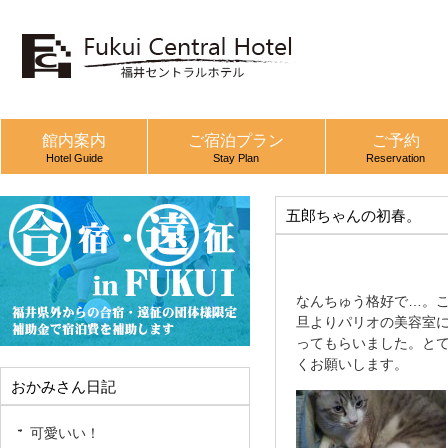
館内案内
ご宿泊プラン
ご予約
Hotel Guide
Stay Plan
Reservation
五郎ちゃんの初春。
なんちゅう格好で…。
旦よりパリオの美容室
ってもらいました。と
くお願いします。
おかみさん日記
可愛いい！