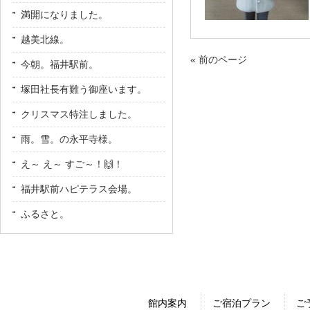
満開になりました。
越美北線。
« 前のページ
今朝。福井駅前。
塚田社長有難う御座います。
クリスマス特注しました。
雨。雪。の永平寺様。
え～ え～ すご～！🙌！
福井駅前ハピテラス会場。
ふるさと。
館内案内
ご宿泊プラン
ご