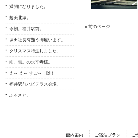
満開になりました。
越美北線。
« 前のページ
今朝。福井駅前。
塚田社長有難う御座います。
クリスマス特注しました。
雨。雪。の永平寺様。
え～ え～ すご～！🙌！
福井駅前ハピテラス会場。
ふるさと。
館内案内
ご宿泊プラン
ご