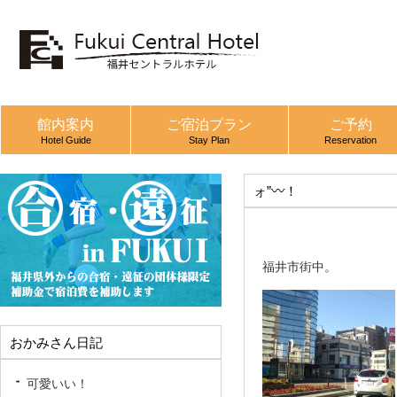
館内案内
ご宿泊プラン
ご予約
Hotel Guide
Stay Plan
Reservation
ォ”〰！
福井市街中。
おかみさん日記
可愛いい！