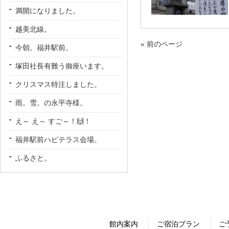
満開になりました。
越美北線。
« 前のページ
今朝。福井駅前。
塚田社長有難う御座います。
クリスマス特注しました。
雨。雪。の永平寺様。
え～ え～ すご～！🙌！
福井駅前ハピテラス会場。
ふるさと。
館内案内
ご宿泊プラン
ご