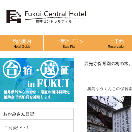
館内案内
ご宿泊プラン
ご予約
Hotel Guide
Stay Plan
Reservation
西光寺保育園の梅の木
奥島ゆうくんこの保育
おかみさん日記
可愛いい！