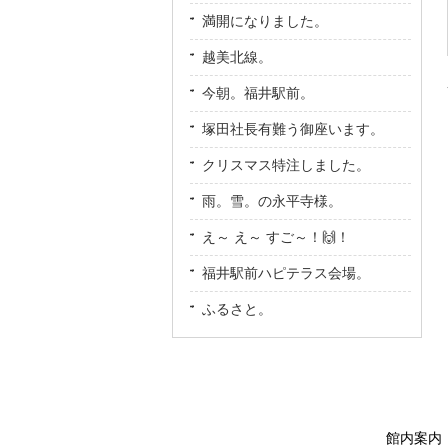
満開になりました。
越美北線。
今朝。福井駅前。
塚田社長有難う御座います。
クリスマス特注しました。
雨。雪。の永平寺様。
え～ え～ すご～！🙌！
福井駅前ハピテラス会場。
ふるさと。
館内案内