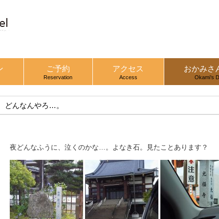
ン
ご予約
アクセス
おかみさ
Reservation
Access
Okami’s D
どんなんやろ…。
夜どんなふうに、泣くのかな…。よなき石。見たことあります？