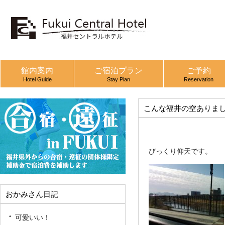
館内案内
ご宿泊プラン
ご予約
Hotel Guide
Stay Plan
Reservation
こんな福井の空ありま
びっくり仰天です。
おかみさん日記
可愛いい！