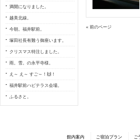
満開になりました。
越美北線。
« 前のページ
今朝。福井駅前。
塚田社長有難う御座います。
クリスマス特注しました。
雨。雪。の永平寺様。
え～ え～ すご～！🙌！
福井駅前ハピテラス会場。
ふるさと。
館内案内
ご宿泊プラン
ご