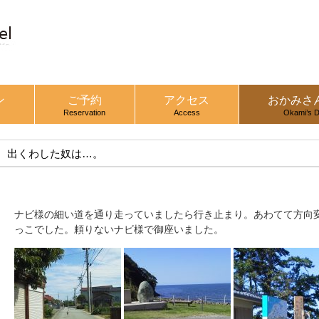
ン
ご予約
アクセス
おかみさ
Reservation
Access
Okami’s D
出くわした奴は…。
ナビ様の細い道を通り走っていましたら行き止まり。あわてて方向
っこでした。頼りないナビ様で御座いました。