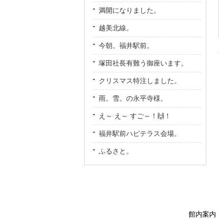
満開になりました。
越美北線。
今朝。福井駅前。
塚田社長有難う御座います。
クリスマス特注しました。
雨。雪。の永平寺様。
え～ え～ すご～！🙌！
福井駅前ハピテラス会場。
ふるさと。
館内案内