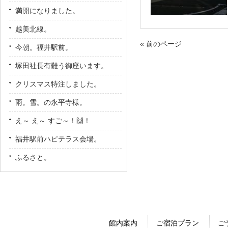
満開になりました。
越美北線。
« 前のページ
今朝。福井駅前。
塚田社長有難う御座います。
クリスマス特注しました。
雨。雪。の永平寺様。
え～ え～ すご～！🙌！
福井駅前ハピテラス会場。
ふるさと。
館内案内
ご宿泊プラン
ご