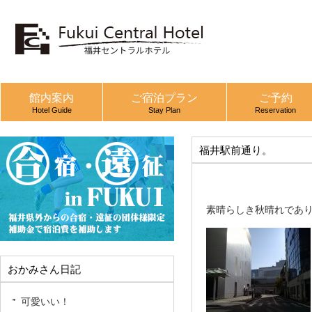
館内案内
ご宿泊プラン
ご予約
Hotel Guide
Stay Plan
Reservation
福井駅前通り。
素晴らしき秋晴れであ
おかみさん日記
可愛いい！