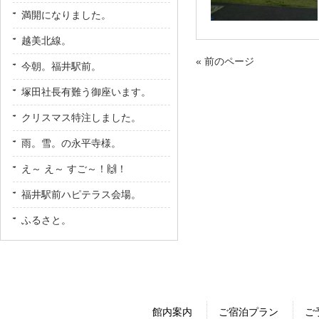
満開になりました。
越美北線。
« 前のページ
今朝。福井駅前。
塚田社長有難う御座います。
クリスマス特注しました。
雨。雪。の永平寺様。
え～ え～ すご～！🙌！
福井駅前ハピテラス会場。
ふるさと。
館内案内
ご宿泊プラン
ご