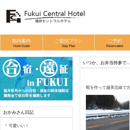
館内案内
ご宿泊プラン
ご予約
Hotel Guide
Stay Plan
Reservation
いつか、お弁当持参で
暇を作って越美北線で
おかみさん日記
可愛いい！