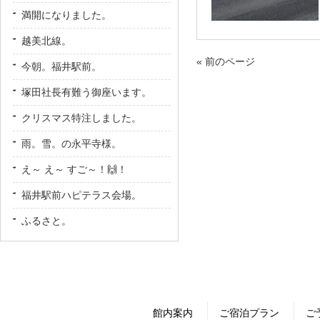
満開になりました。
越美北線。
« 前のページ
今朝。福井駅前。
塚田社長有難う御座います。
クリスマス特注しました。
雨。雪。の永平寺様。
え～ え～ すご～！🙌！
福井駅前ハピテラス会場。
ふるさと。
館内案内
ご宿泊プラン
ご