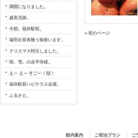
満開になりました。
越美北線。
今朝。福井駅前。
« 前のページ
塚田社長有難う御座います。
クリスマス特注しました。
雨。雪。の永平寺様。
え～ え～ すご～！🙌！
福井駅前ハピテラス会場。
ふるさと。
館内案内
ご宿泊プラン
ご