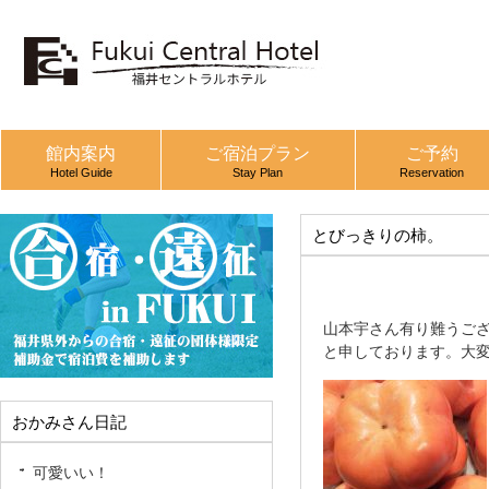
館内案内
ご宿泊プラン
ご予約
Hotel Guide
Stay Plan
Reservation
とびっきりの柿。
山本宇さん有り難うござ
と申しております。大
おかみさん日記
可愛いい！