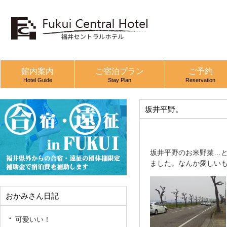
館内案内
ご宿泊プラン
ご予約
Hotel Guide
Stay Plan
Reservation
坂井平野。
坂井平野のお米野菜…
ました。なんか愛しい
おかみさん日記
可愛いい！