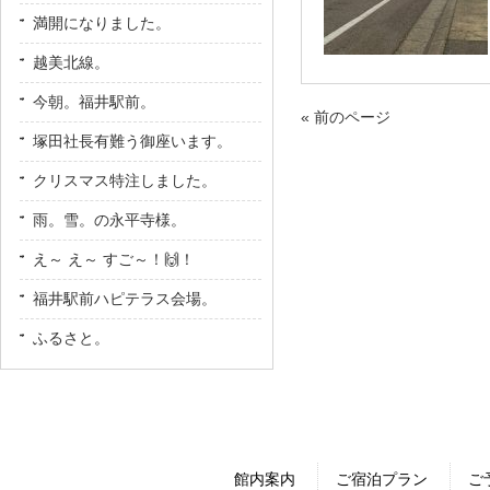
満開になりました。
越美北線。
今朝。福井駅前。
« 前のページ
塚田社長有難う御座います。
クリスマス特注しました。
雨。雪。の永平寺様。
え～ え～ すご～！🙌！
福井駅前ハピテラス会場。
ふるさと。
館内案内
ご宿泊プラン
ご