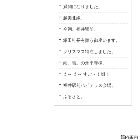
満開になりました。
越美北線。
今朝。福井駅前。
塚田社長有難う御座います。
クリスマス特注しました。
雨。雪。の永平寺様。
え～ え～ すご～！🙌！
福井駅前ハピテラス会場。
ふるさと。
館内案内