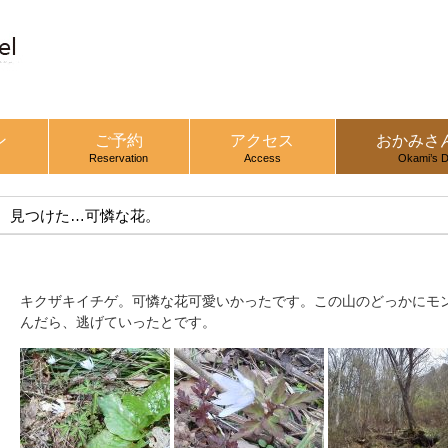
ン
ご予約
アクセス
おかみさ
Reservation
Access
Okami’s D
見つけた…可憐な花。
キクザキイチゲ。可憐な花可愛いかったです。この山のどっかにモン
んだら、逃げていったとです。