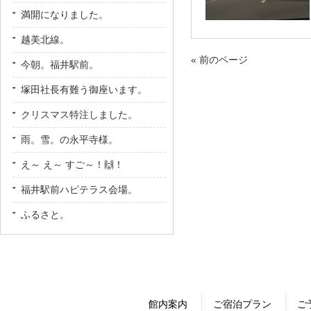
満開になりました。
越美北線。
« 前のページ
今朝。福井駅前。
塚田社長有難う御座います。
クリスマス特注しました。
雨。雪。の永平寺様。
え～ え～ すご～！🙌！
福井駅前ハピテラス会場。
ふるさと。
館内案内
ご宿泊プラン
ご