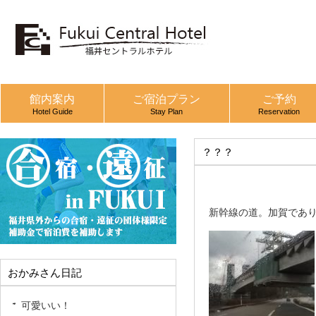
館内案内
ご宿泊プラン
ご予約
Hotel Guide
Stay Plan
Reservation
？？？
新幹線の道。加賀であ
おかみさん日記
可愛いい！