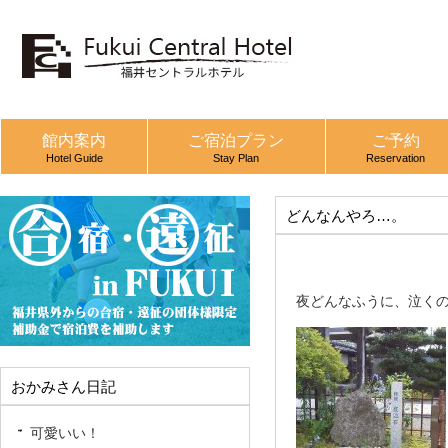
館内案内
ご宿泊プラン
ご予約
Hotel Guide
Stay Plan
Reservation
どんなんやろ…。
夜どんなふうに、泣く
おかみさん日記
可愛いい！