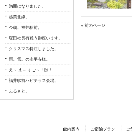
満開になりました。
越美北線。
« 前のページ
今朝。福井駅前。
塚田社長有難う御座います。
クリスマス特注しました。
雨。雪。の永平寺様。
え～ え～ すご～！🙌！
福井駅前ハピテラス会場。
ふるさと。
館内案内
ご宿泊プラン
ご