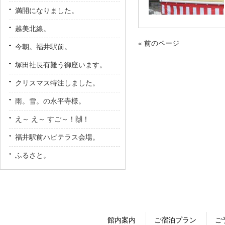
満開になりました。
越美北線。
« 前のページ
今朝。福井駅前。
塚田社長有難う御座います。
クリスマス特注しました。
雨。雪。の永平寺様。
え～ え～ すご～！🙌！
福井駅前ハピテラス会場。
ふるさと。
館内案内
ご宿泊プラン
ご