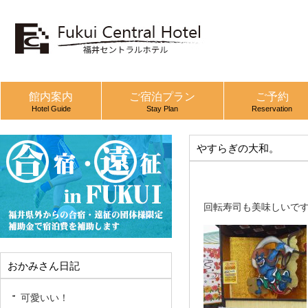
館内案内
ご宿泊プラン
ご予約
Hotel Guide
Stay Plan
Reservation
やすらぎの大和。
回転寿司も美味しいで
おかみさん日記
可愛いい！