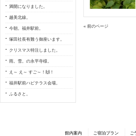
満開になりました。
越美北線。
« 前のページ
今朝。福井駅前。
塚田社長有難う御座います。
クリスマス特注しました。
雨。雪。の永平寺様。
え～ え～ すご～！🙌！
福井駅前ハピテラス会場。
ふるさと。
館内案内
ご宿泊プラン
ご