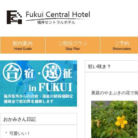
館内案内
ご宿泊プラン
ご予約
Hotel Guide
Stay Plan
Reservation
狂い咲き？
裏庭のやまぶきの花で
おかみさん日記
可愛いい！