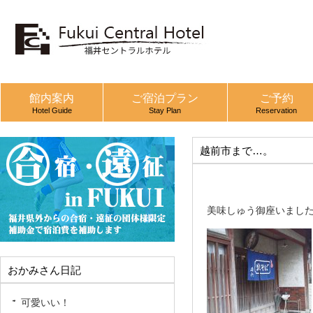
館内案内
ご宿泊プラン
ご予約
Hotel Guide
Stay Plan
Reservation
越前市まで…。
美味しゅう御座いまし
おかみさん日記
可愛いい！