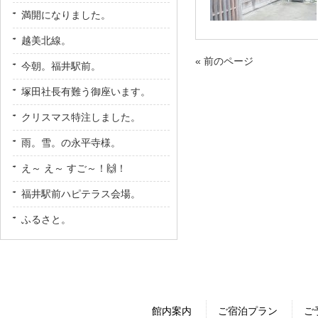
満開になりました。
越美北線。
« 前のページ
今朝。福井駅前。
塚田社長有難う御座います。
クリスマス特注しました。
雨。雪。の永平寺様。
え～ え～ すご～！🙌！
福井駅前ハピテラス会場。
ふるさと。
館内案内
ご宿泊プラン
ご